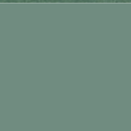
ΕΡΓΟΔΟΤΗΣ
ΠΡΟΟΔΟΣ Α.Ε.
EMAIL
ΤΟΠΟΘΕΣΙΑ
ΚΛΗΣΗ
ΤΟΠΟΘΕΣΙΑ
ΚΑΛΛΙΘΕΑ ΑΤΤΙΚΗΣ
ΧΡΟΝΟΣ ΕΚΤΕΛΕΣΗΣ
2008
ΔΑΠΑΝΗ
180.000 €
ΕΙΔΟΣ ΥΠΗΡΕΣΙΑΣ
ΜΕΛΕΤΗ, ΚΑΤΑΣΚΕΥΗ, ΤΕΧΝΙΚΟΣ
ΣΥΜΒΟΥΛΟΣ
Ολοκληρώσαμε την ανακατασκευή των γραφείων
της ΠΡΟΟΔΟΣ ΑΕ σε πέντε εβδομάδες, διάστημα
κατά το οποίο τα γραφεία της εταιρείας
παρέμειναν σε λειτουργία.