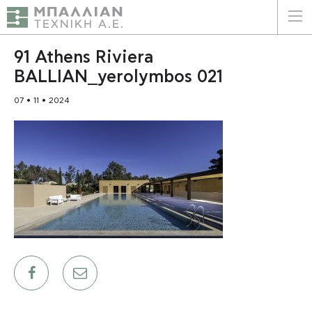
ΕΛΛΗΝΙΚΑ
ENGLISH
91 Athens Riviera
BALLIAN_yerolymbos 021
ΑΡΧΙΚΗ
07 • 11 • 2024
Η ΕΤΑΙΡΕΙΑ
ΥΠΗΡΕΣΙΕΣ
ΠΛΕΟΝΕΚΤΗΜΑΤΑ
ΠΕΛΑΤΕΣ
ΒΙΩΣΙΜΟΤΗΤΑ
ΠΙΣΤΟΠΟΙΗΣΕΙΣ