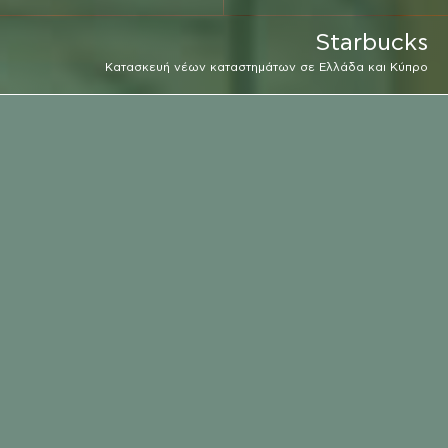
Starbucks
Κατασκευή νέων καταστημάτων σε Ελλάδα και Κύπρο
ΕΡΓΟΔΟΤΗΣ
STARBUCKS COFFEE SHOPS
EMAIL
ΤΟΠΟΘΕΣΙΑ
ΚΛΗΣΗ
ΤΟΠΟΘΕΣΙΑ
ΕΛΛΑΔΑ, ΚΥΠΡΟΣ
ΧΡΟΝΟΣ ΕΚΤΕΛΕΣΗΣ
2006 - ΣΗΜΕΡΑ
ΔΑΠΑΝΗ
>5.000.000 €
ΕΙΔΟΣ ΥΠΗΡΕΣΙΑΣ
ΚΑΤΑΣΚΕΥΗ
Συνεργαζόμαστε για περισσότερα από 10 χρόνια
με την εταιρεία Starbucks, έχοντας
κατασκευάσει περισσότερα από 20 καταστήματα
στην Ελλάδα, ενώ από το 2014 η συνεργασία μας
επεκτάθηκε και στην Κύπρο.