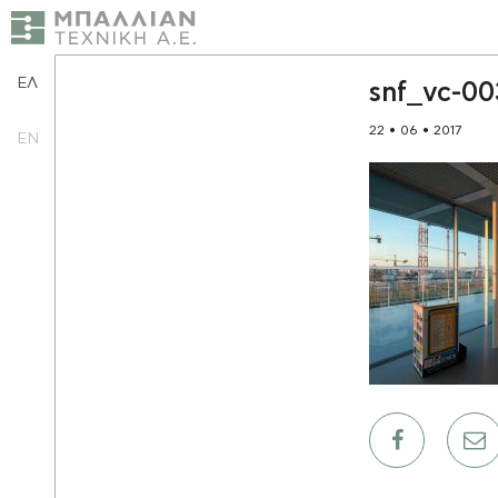
ΕΛ
snf_vc-00
22 • 06 • 2017
EN