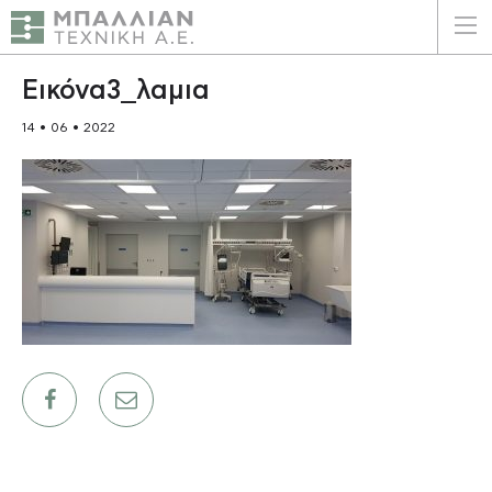
ΕΛΛΗΝΙΚΑ
ENGLISH
Εικόνα3_λαμια
14 • 06 • 2022
ΑΡΧΙΚΗ
Η ΕΤΑΙΡΕΙΑ
ΥΠΗΡΕΣΙΕΣ
ΠΛΕΟΝΕΚΤΗΜΑΤΑ
ΠΕΛΑΤΕΣ
ΒΙΩΣΙΜΟΤΗΤΑ
ΠΙΣΤΟΠΟΙΗΣΕΙΣ