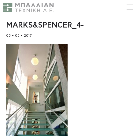
ΕΛΛΗΝΙΚΑ
ENGLISH
MARKS&SPENCER_4-
05 • 05 • 2017
ΑΡΧΙΚΗ
Η ΕΤΑΙΡΕΙΑ
ΥΠΗΡΕΣΙΕΣ
ΠΛΕΟΝΕΚΤΗΜΑΤΑ
ΠΕΛΑΤΕΣ
ΒΙΩΣΙΜΟΤΗΤΑ
ΠΙΣΤΟΠΟΙΗΣΕΙΣ