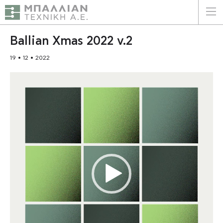
ΕΛΛΗΝΙΚΑ
ENGLISH
Ballian Xmas 2022 v.2
19 • 12 • 2022
ΑΡΧΙΚΗ
Πρόγραμμα
Η ΕΤΑΙΡΕΙΑ
Αναπαραγωγής
Βίντεο
ΥΠΗΡΕΣΙΕΣ
ΠΛΕΟΝΕΚΤΗΜΑΤΑ
ΠΕΛΑΤΕΣ
ΒΙΩΣΙΜΟΤΗΤΑ
ΠΙΣΤΟΠΟΙΗΣΕΙΣ