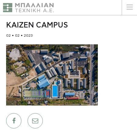
ΕΛΛΗΝΙΚΑ
ENGLISH
KAIZEN CAMPUS
02 • 02 • 2023
ΑΡΧΙΚΗ
Η ΕΤΑΙΡΕΙΑ
ΥΠΗΡΕΣΙΕΣ
ΠΛΕΟΝΕΚΤΗΜΑΤΑ
ΠΕΛΑΤΕΣ
ΒΙΩΣΙΜΟΤΗΤΑ
ΠΙΣΤΟΠΟΙΗΣΕΙΣ