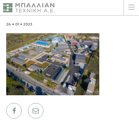
ΕΛΛΗΝΙΚΑ
ENGLISH
26 • 01 • 2023
ΑΡΧΙΚΗ
Η ΕΤΑΙΡΕΙΑ
ΥΠΗΡΕΣΙΕΣ
ΠΛΕΟΝΕΚΤΗΜΑΤΑ
ΠΕΛΑΤΕΣ
ΒΙΩΣΙΜΟΤΗΤΑ
ΠΙΣΤΟΠΟΙΗΣΕΙΣ