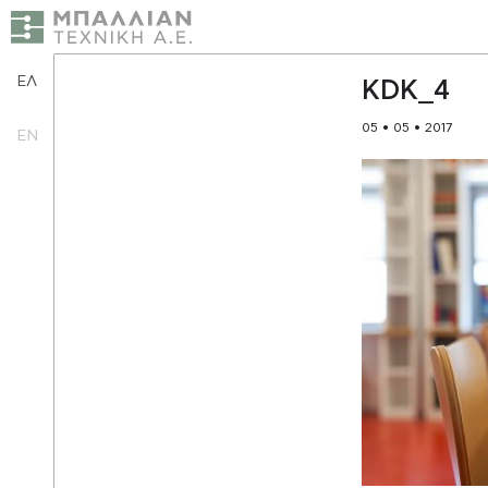
ΕΛ
KDK_4
05 • 05 • 2017
EN