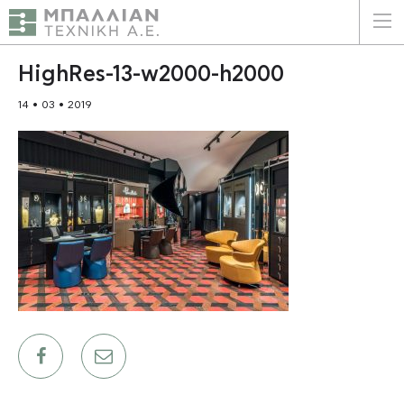
ΕΛΛΗΝΙΚΑ
ENGLISH
HighRes-13-w2000-h2000
14 • 03 • 2019
ΑΡΧΙΚΗ
Η ΕΤΑΙΡΕΙΑ
ΥΠΗΡΕΣΙΕΣ
ΠΛΕΟΝΕΚΤΗΜΑΤΑ
ΠΕΛΑΤΕΣ
ΒΙΩΣΙΜΟΤΗΤΑ
ΠΙΣΤΟΠΟΙΗΣΕΙΣ