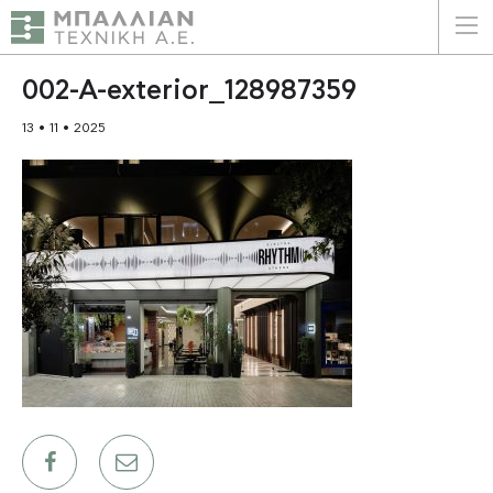
ΕΛΛΗΝΙΚΑ
ENGLISH
002-A-exterior_128987359
13 • 11 • 2025
ΑΡΧΙΚΗ
Η ΕΤΑΙΡΕΙΑ
ΥΠΗΡΕΣΙΕΣ
ΠΛΕΟΝΕΚΤΗΜΑΤΑ
ΠΕΛΑΤΕΣ
ΒΙΩΣΙΜΟΤΗΤΑ
ΠΙΣΤΟΠΟΙΗΣΕΙΣ