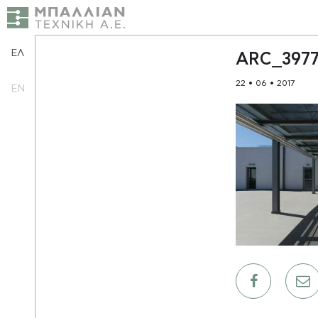
ΕΛ
ARC_397
22 • 06 • 2017
EN