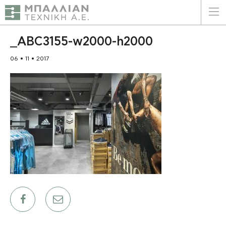
ΕΛΛΗΝΙΚΑ
ENGLISH
_ABC3155-w2000-h2000
06 • 11 • 2017
ΑΡΧΙΚΗ
Η ΕΤΑΙΡΕΙΑ
ΥΠΗΡΕΣΙΕΣ
ΠΛΕΟΝΕΚΤΗΜΑΤΑ
ΠΕΛΑΤΕΣ
ΒΙΩΣΙΜΟΤΗΤΑ
ΠΙΣΤΟΠΟΙΗΣΕΙΣ