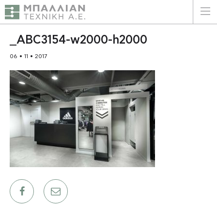
ΕΛΛΗΝΙΚΑ
ENGLISH
_ABC3154-w2000-h2000
06 • 11 • 2017
ΑΡΧΙΚΗ
Η ΕΤΑΙΡΕΙΑ
ΥΠΗΡΕΣΙΕΣ
ΠΛΕΟΝΕΚΤΗΜΑΤΑ
ΠΕΛΑΤΕΣ
ΒΙΩΣΙΜΟΤΗΤΑ
ΠΙΣΤΟΠΟΙΗΣΕΙΣ